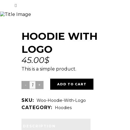
HOODIE WITH
LOGO
45.00
$
This is a simple product.
Hoodie
ADD TO CART
with
SKU:
Woo-Hoodie-With-Logo
Logo
CATEGORY:
Hoodies
quantity
DESCRIPTION