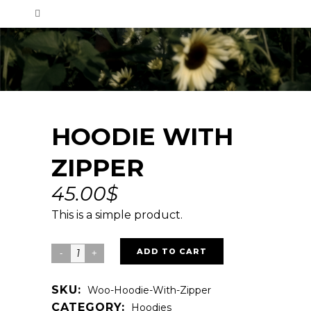
HOODIE WITH
ZIPPER
45.00
$
This is a simple product.
Hoodie
ADD TO CART
with
SKU:
Woo-Hoodie-With-Zipper
Zipper
CATEGORY:
Hoodies
quantity